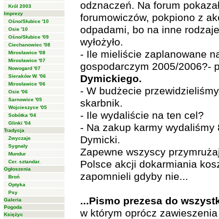
odznaczeń. Na forum pokazał
Król 2003
Imprezy
forumowiczów, pokpiono z ak
Ośno/Słubice '10
odpadami, bo na inne rodzaje
Osie '10
Ośno/Słubice '09
wyłożyło.
Ciechanowiec '08
- Ile mieliście zaplanowane 
Mirosławice '08
Mirosławice '07
gospodarczym 2005/2006?- p
Nowogard '07
Dymickiego.
Sieraków W. '06
Mirosławice '06
- W budżecie przewidzieliśmy
Osie '06
Sarnowice '05
skarbnik.
Wojcieszyce '05
- Ile wydaliście na ten cel?
Sobótka '04
Glinki '04
- Na zakup karmy wydaliśmy 8
Tradycja
Dymicki.
Zwyczaje
Sygnały
Zapewne wszyscy przymrużają
Mundur
Polsce akcji dokarmiania kos
Cer. sztandar.
Ogłoszenia
zapomnieli gdyby nie...
Broń
Optyka
Psy
...Pismo prezesa do wszyst
Galeria
Pogoda
w którym oprócz zawieszenia
Księżyc