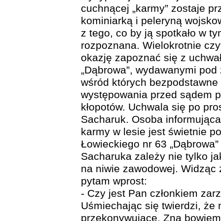
cuchnącej „karmy” zostaje 
kominiarką i peleryną wojsk
z tego, co by ją spotkało w t
rozpoznana. Wielokrotnie czy
okazję zapoznać się z uchwa
„Dąbrowa”, wydawanymi pod 
wśród których bezpodstawne 
występowania przed sądem 
kłopotów. Uchwala się po pros
Sacharuk. Osoba informująca
karmy w lesie jest świetnie 
Łowieckiego nr 63 „Dąbrowa” 
Sacharuka zależy nie tylko ja
na niwie zawodowej. Widząc 
pytam wprost:
- Czy jest Pan członkiem zar
Uśmiechając się twierdzi, że n
przekonywujące. Zna bowiem 