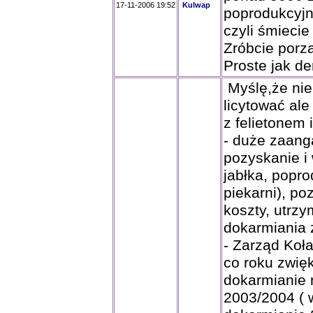
17-11-2006 19:52
Kulwap
poprodukcyjne
czyli śmiecie 
Zróbcie porzą
Proste jak d
Myślę,że nie 
licytować al
z felietonem
- duże zaan
pozyskanie i
jabłka, popro
piekarni), po
koszty, utrz
dokarmiania 
- Zarząd Koła
co roku zwię
dokarmianie 
2003/2004 ( 