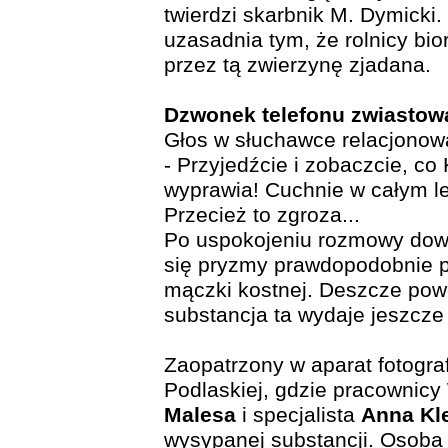
twierdzi skarbnik M. Dymicki
uzasadnia tym, że rolnicy bior
przez tą zwierzynę zjadana.
Dzwonek telefonu zwiastow
Głos w słuchawce relacjonowa
- Przyjedźcie i zobaczcie, co
wyprawia! Cuchnie w całym les
Przecież to zgroza...
Po uspokojeniu rozmowy dowia
się pryzmy prawdopodobnie p
mączki kostnej. Deszcze pow
substancja ta wydaje jeszcze
Zaopatrzony w aparat fotograf
Podlaskiej, gdzie pracownicy
Malesa
i specjalista
Anna Kl
wysypanej substancji. Osoba