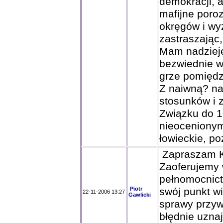
demokracji, 
mafijne poro
okręgów i wy
zastraszając,
Mam nadzieję
bezwiednie w 
grze pomiędz
Z naiwną? na
stosunków i
Związku do 
nieocenionym
łowieckie, p
Zapraszam Ko
Zaoferujemy 
pełnomocnict
Piotr
swój punkt w
22-11-2006 13:27
Gawlicki
sprawy przyw
błędnie uzna