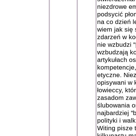
niezdrowe em
podsycić pło
na co dzień l
wiem jak się 
zdarzeń w ko
nie wzbudzi 
wzbudzają ko
artykułach o
kompetencje,
etyczne. Nie
opisywani w 
łowieccy, któ
zasadom zawa
ślubowania o
najbardziej "
polityki i wal
Witing pisze 
kilkunastu m