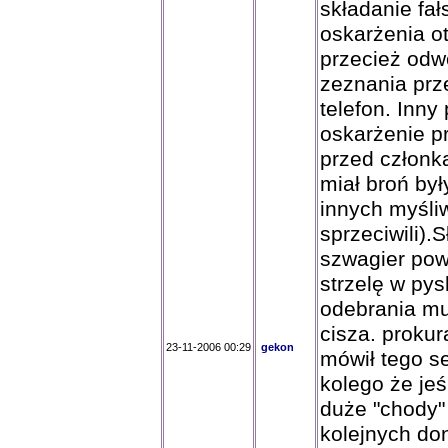
składanie fa
oskarżenia o
przecież odw
zeznania prz
telefon. Inny
oskarżenie p
przed członk
miał broń był
innych myśli
sprzeciwili).
szwagier powi
strzelę w pys
odebrania mu
cisza. prokur
23-11-2006 00:29
gekon
mówił tego se
kolego że jeś
duże "chody"
kolejnych don