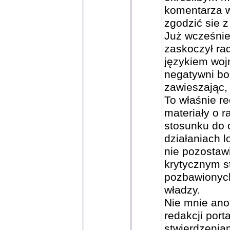
komentarza w
zgodzić sie 
Już wcześniej
zaskoczył ra
językiem woj
negatywni bo
zawieszając, 
To właśnie re
materiały o 
stosunku do 
działaniach l
nie pozostaw
krytycznym s
pozbawionych
władzy.
Nie mnie an
redakcji por
stwierdzeniam