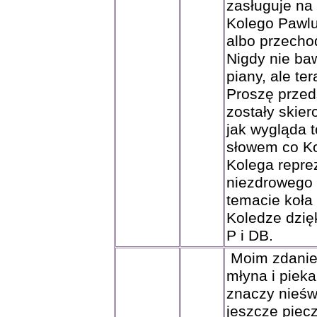
zasługuje na
Kolego Pawlu
albo przecho
Nigdy nie baw
piany, ale t
Proszę przeds
zostały skier
jak wygląda 
słowem co Ko
Kolega reprez
niezdrowego 
temacie koła
Koledze dzię
P i DB.
Moim zdaniem
młyna i pieka
znaczy nieśw
jeszcze piec