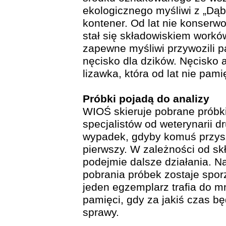
ekologicznego myśliwi z „Dąb
kontener. Od lat nie konserw
stał się składowiskiem workó
zapewne myśliwi przywozili p
nęcisko dla dzików. Nęcisko a
lizawka, która od lat nie pami
Próbki pojadą do analizy
WIOŚ skieruje pobrane próbki 
specjalistów od weterynarii dr
wypadek, gdyby komuś przysz
pierwszy. W zależności od s
podejmie dalsze działania. Na
pobrania próbek zostaje spor
jeden egzemplarz trafia do m
pamięci, gdy za jakiś czas b
sprawy.