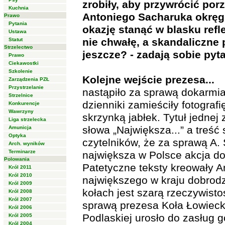
zrobiły, aby przywrócić por
Kuchnia
Antoniego Sacharuka okręg
Prawo
Pytania
okazję stanąć w blasku refle
Ustawa
nie chwałę, a skandaliczne 
Statut
Strzelectwo
jeszcze? - zadają sobie pyta
Prawo
Ciekawostki
Szkolenie
Kolejne wejście prezesa...
Zarządzenia PZŁ
Przystrzelanie
nastąpiło za sprawą dokarmi
Strzelnice
dzienniki zamieściły fotograf
Konkurencje
Wawrzyny
skrzynką jabłek. Tytuł jednej
Liga strzelecka
słowa „Największa...” a treść
Amunicja
Optyka
czytelników, że za sprawą A.
Arch. wyników
Terminarze
największa w Polsce akcja do
Polowania
Patetyczne teksty kreowały 
Król 2011
Król 2010
największego w kraju dobrodz
Król 2009
kołach jest szarą rzeczywist
Król 2008
Król 2007
sprawą prezesa Koła Łowiecki
Król 2006
Podlaskiej urosło do zasług
Król 2005
Król 2004