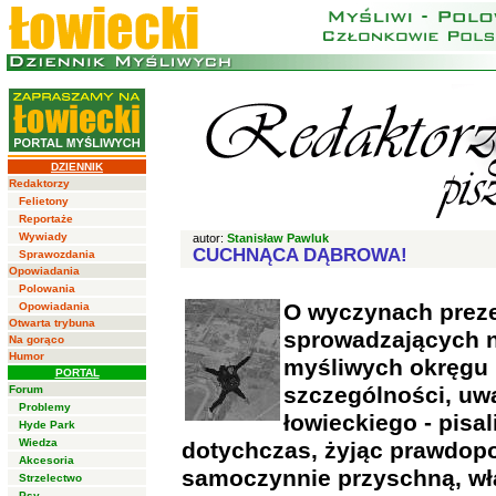
DZIENNIK
Redaktorzy
Felietony
Reportaże
Wywiady
autor:
Stanisław Pawluk
CUCHNĄCA DĄBROWA!
Sprawozdania
Opowiadania
Polowania
O wyczynach preze
Opowiadania
Otwarta trybuna
sprowadzających n
Na gorąco
Humor
myśliwych okręgu 
PORTAL
szczególności, uwa
Forum
Problemy
łowieckiego - pisa
Hyde Park
Wiedza
dotychczas, żyjąc prawdopo
Akcesoria
samoczynnie przyschną, wła
Strzelectwo
Psy