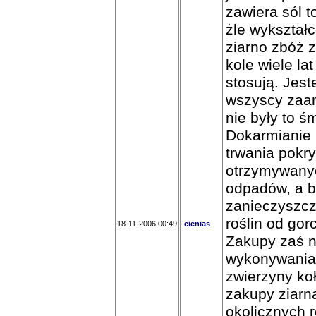
zawiera sól t
żle wykształ
ziarno zbóż z
kole wiele la
stosują. Jes
wszyscy zaan
nie były to śm
Dokarmianie 
trwania pokr
otrzymywany
odpadów, a b
zanieczyszcz
roślin od gor
18-11-2006 00:49
cienias
Zakupy zaś 
wykonywania
zwierzyny ko
zakupy ziarn
okolicznych r