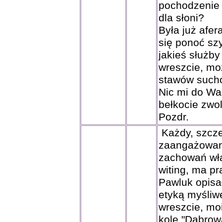
pochodzenie t
dla słoni?
Była już afer
się ponoć szy
jakieś służby
wreszcie, mo
stawów such
Nic mi do Wa
bełkocie zwo
Pozdr.
Każdy, szcze
zaangażowan
zachowań wła
witing, ma pr
Pawluk opisa
etyką myśliw
wreszcie, mo
kole "Dąbrowa