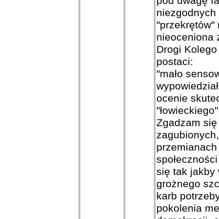
pod uwagę fa
niezgodnych 
"przekrętów" 
nieoceniona 
Drogi Kolego 
postaci:
"mało senso
wypowiedzia
ocenie skute
"łowieckiego"
Zgadzam się 
zagubionych,
przemianach s
społeczności
się tak jakb
grożnego szc
karb potrzeb
pokolenia me