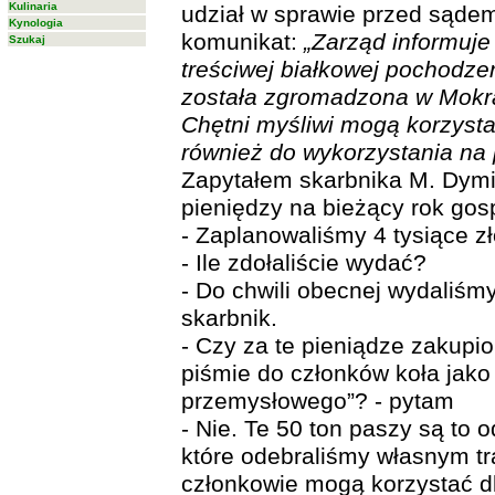
Kulinaria
udział w sprawie przed sąde
Kynologia
komunikat:
„Zarząd informuj
Szukaj
treściwej białkowej pochodz
została zgromadzona w Mokra
Chętni myśliwi mogą korzystać
również do wykorzystania na 
Zapytałem skarbnika M. Dymi
pieniędzy na bieżący rok go
- Zaplanowaliśmy 4 tysiące zł
- Ile zdołaliście wydać?
- Do chwili obecnej wydaliśm
skarbnik.
- Czy za te pieniądze zakupi
piśmie do członków koła jako
przemysłowego”? - pytam
- Nie. Te 50 ton paszy są to 
które odebraliśmy własnym tr
członkowie mogą korzystać dl