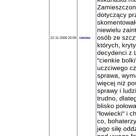
Zamieszczony
dotyczący p
skomentowało
niewielu zain
osób ze szczy
22-11-2006 20:08
cienias
których, kryt
decydenci z L
"cienkie bolk
uczciwego cz
sprawa, wym
więcej niż p
sprawy i ludz
trudno, dlate
blisko połow
"łowiecki" i 
co, bohaterzy
jego siłę odd