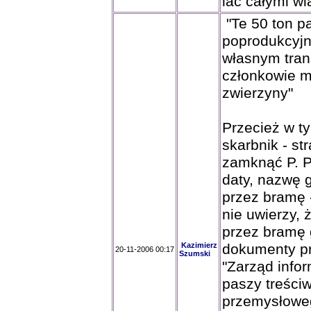
lac całymi wia
"Te 50 ton p
poprodukcyjne
własnym tran
członkowie m
zwierzyny"
Przecież w t
skarbnik - s
zamknąć P. P
daty, nazwę g
przez bramę 
nie uwierzy, 
przez bramę g
Kazimierz
dokumenty p
20-11-2006 00:17
Szumski
"Zarząd info
paszy treści
przemysłowego