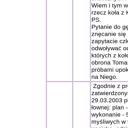
Wiem i tym w
rzecz koła z
PS.
Pytanie do g
znęcanie si
zapytacie czł
odwoływać od
których z ko
obrona Toma
próbami upok
na Niego.
Zgodnie z pr
zatwierdzon
29.03.2003 p
łownej: plan 
wykonanie - 
myśliwych w 