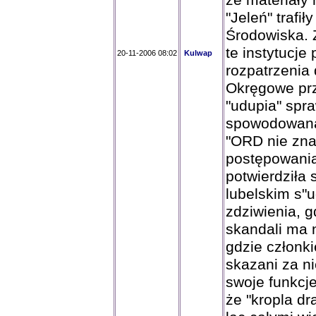
że materiały
"Jeleń" trafi
Środowiska. 
te instytucje
20-11-2006 08:02
Kulwap
rozpatrzenia
Okręgowe prz
"udupia" spr
spowodowana
"ORD nie zna
postępowania"
potwierdziła
lubelskim s"u
zdziwienia, 
skandali ma 
gdzie członk
skazani za n
swoje funkcje
że "kropla dr