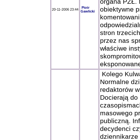
organa PZŁ.
Piotr
obiektywne pr
20-11-2006 23:44
Gawlicki
komentowanie
odpowiedzialn
stron trzecic
przez nas sp
właściwe inst
skompromitow
eksponowane
Kolego Kulw
Normalne dzi
redaktorów w
Docierają do 
czasopismach
masowego prz
publiczną. In
decydenci cz
dziennikarze