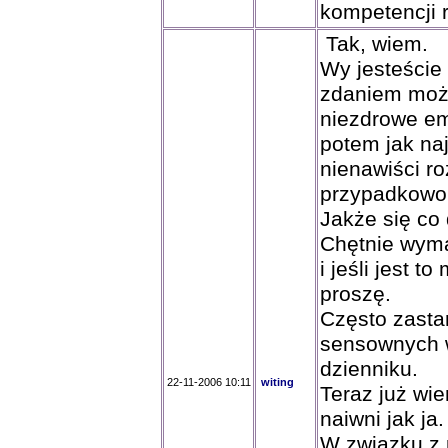
kompetencji r
Tak, wiem.
Wy jesteści
zdaniem może
niezdrowe em
potem jak na
nienawiści ro
przypadkowo
Jakże się co
Chętnie wyma
i jeśli jest t
proszę.
Często zasta
sensownych w
dzienniku.
22-11-2006 10:11
witing
Teraz już wie
naiwni jak ja.
W związku z