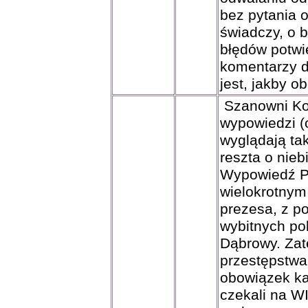
bez pytania 
świadczy, o 
błędów potwi
komentarzy d
jest, jakby 
Szanowni Kol
wypowiedzi 
wyglądają tak
reszta o nieb
Wypowiedź P
wielokrotnym
prezesa, z p
wybitnych po
Dąbrowy. Zate
przestępstwa?
obowiązek ka
czekali na W