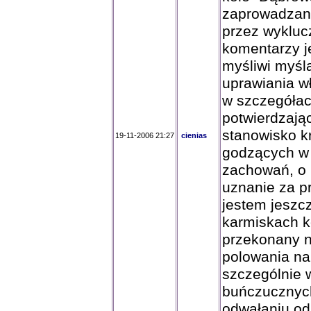
zaprowadzani
przez wykluc
komentarzy j
myśliwi myślą
uprawiania wł
w szczegółac
potwierdzają
stanowisko k
19-11-2006 21:27
cienias
godzących w 
zachowań, o 
uznanie za p
jestem jeszc
karmiskach k
przekonany n
polowania na
szczególnie 
buńczucznych
odwałaniu od