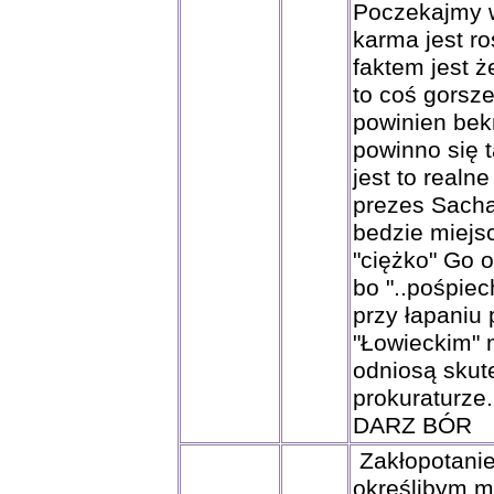
Poczekajmy wi
karma jest ro
faktem jest ż
to coś gorsz
powinien bek
powinno się t
jest to realn
prezes Sacha
bedzie miej
"ciężko" Go 
bo "..pośpiec
przy łapaniu
"Łowieckim" 
odniosą skut
prokuraturze
DARZ BÓR
Zakłopotanie
określibym m