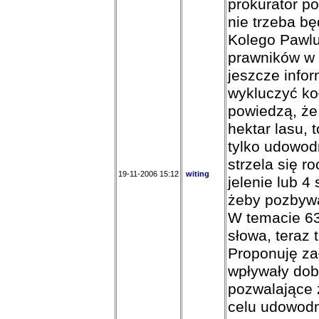
prokurator p
nie trzeba b
Kolego Pawlu
prawników w 
jeszcze infor
wykluczyć ko
powiedzą, że 
hektar lasu, 
tylko udowodn
strzela się r
19-11-2006 15:12
witing
jelenie lub 4
żeby pozbywa
W temacie 63
słowa, teraz 
Proponuję za
wpływały dob
pozwalające 
celu udowodn