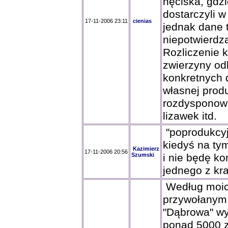
nęciska, gdzi
dostarczyli w
17-11-2006 23:11
cienias
jednak dane t
niepotwierdz
Rozliczenie 
zwierzyny od
konkretnych 
własnej prod
rozdysponowa
lizawek itd.
"poprodukcyjn
kiedyś na ty
Kazimierz
17-11-2006 20:56
Szumski
i nie będę k
jednego z kr
Według moich
przywołanym 
"Dąbrowa" w
ponad 5000 zł