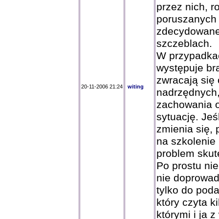
przez nich, 
poruszanych
zdecydowane 
szczeblach.
W przypadka
występuje br
zwracają się 
20-11-2006 21:24
witing
nadrzędnych,
zachowania o
sytuację. Jeś
zmienia się,
na szkolenie
problem sku
Po prostu ni
nie doprowad
tylko do poda
który czyta 
którymi i ja