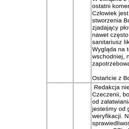
ostatni komen
Człowiek jest
stworzenia Bo
zjadający pło
nawet często
sanitariusz l
Wygląda na t
wschodniej, n
zapotrzebowa
Ostańcie z B
Redakcja nie
Czeczenii, b
od załatwian
jesteśmy od 
weryfikacji.
sprawiedliwo