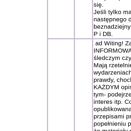
się.
Jeśli tylko 
następnego d
beznadziejnym
P i DB.
ad Witing! Z
INFORMOWANI
śledczym czy
Mają rzeteln
wydarzeniach
prawdy, choc
KAŻDYM opis
tym- podejrze
interes itp. C
opublikowaną
przepisami p
popełnieniu 