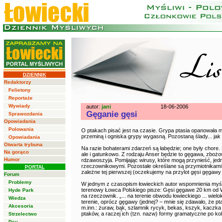
DZIENNIK
Redaktorzy
Felietony
Reportaże
Wywiady
autor:
jani
18-06-2006
Gęganie gęsi
Sprawozdania
Opowiadania
Polowania
O ptakach pisać jest na czasie. Grypa ptasia opanowała me
przeminą i ogniska grypy wygasną. Pozostaną ślady... jak
Opowiadania
Otwarta trybuna
Na razie bohaterami zdarzeń są łabędzie; one były chore. Ni
Na gorąco
ale i gatunkowo. Z rodzaju Anser będzie to gęgawa, zbożowa,
Humor
rdzawoszyja. Pomijając wirusy, które mogą przynieść, jed
rzeczownikowymi. Pozostałe określane są przymiotnikami:
PORTAL
zależne tej pierwszej (oczekujemy na przylot gęsi gęgawy 
Forum
Problemy
W jednym z czasopism łowieckich autor wspomnienia myśl
terenowy Łowca Polskiego pisze: Gęsi gęgawe 20 km od Wa
Hyde Park
na rzeczownik. „... na terenie obwodu łowieckiego ... wie
Wiedza
terenie, oprócz gęgawy (jednej? – mnie się zdawało, że pta
Akcesoria
m.inn.: żuraw, bąk, szlamnik rycyk, bekas, kszyk, kaczk
ptaków, a raczej ich (tzn. nazw) formy gramatyczne po kol
Strzelectwo
Psy