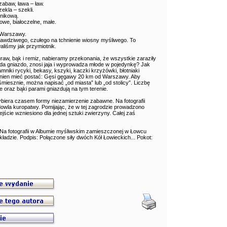
abaw, ława – ław.
zekla – szekli.
tnikową.
owe, białoczelne, małe.
d Warszawy.
rawdziwego, czułego na tchnienie wiosny myśliwego. To
liśmy jak przymiotnik.
aw, bąk i remiz, nabieramy przekonania, że wszystkie zaraziły
da gniazdo, znosi jaja i wyprowadza młode w pojedynkę? Jak
niki rycyki, bekasy, kszyki, kaczki krzyżówki, błotniaki
winien mieć postać: Gęsi gęgawy 20 km od Warszawy. Aby
iesznie, można napisać „od miasta” lub „od stolicy”. Liczbę
 oraz bąki parami gniazdują na tym terenie.
ybiera czasem formy niezamierzenie zabawne. Na fotografii
owla kuropatwy. Pomijając, że w tej zagrodzie prowadzono
ście wzniesiono dla jednej sztuki zwierzyny. Całej zaś
y. Na fotografii w Albumie myśliwskim zamieszczonej w Łowcu
kładzie. Podpis: Połączone siły dwóch Kół Łowieckich... Pokot: