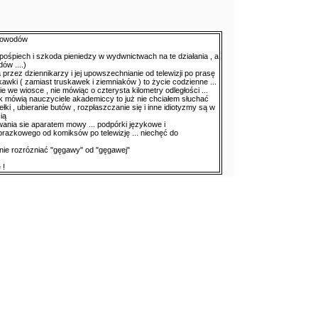
 powodów
 pośpiech i szkoda pieniedzy w wydwnictwach na te działania , a
ów ....)
zez dziennikarzy i jej upowszechnianie od telewizji po prasę
skawki ( zamiast truskawek i ziemniaków ) to życie codzienne ...
e we wiosce , nie mówiąc o czterysta kilometry odległości ...
ak mówią nauczyciele akademiccy to już nie chciałem słuchać
łki , ubieranie butów , rozpłaszczanie się i inne idiotyzmy są w
ią
iwania sie aparatem mowy ... podpórki językowe i
razkowego od komiksów po telewizję ... niechęć do
nie rozrózniać "gęgawy" od "gęgawej"
 !