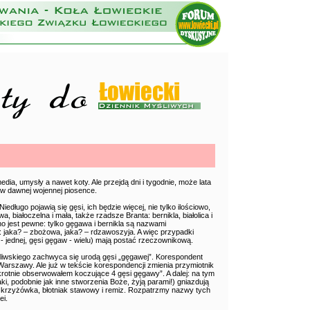
dia, umysły a nawet koty. Ale przejdą dni i tygodnie, może lata
 w dawnej wojennej piosence.
edługo pojawią się gęsi, ich będzie więcej, nie tylko ilościowo,
 białoczelna i mała, także rzadsze Branta: bernikla, białolica i
no jest pewne: tylko gęgawa i bernikla są nazwami
 jaka? – zbożowa, jaka? – rdzawoszyja. A więc przypadki
- jednej, gęsi gęgaw - wielu) mają postać rzeczownikową.
iwskiego zachwyca się urodą gęsi „gęgawej”. Korespondent
rszawy. Ale już w tekście korespondencji zmienia przymiotnik
lokrotnie obserwowałem koczujące 4 gęsi gęgawy”. A dalej: na tym
ki, podobnie jak inne stworzenia Boże, żyją parami!) gniazdują
a krzyżówka, błotniak stawowy i remiz. Rozpatrzmy nazwy tych
ei.