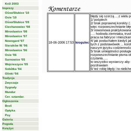
Król 2003
Imprezy
Ośno/Słubice '10
błędy się szerzą ... z wielu
Osie '10
1/ pośpiech
Ośno/Słubice '09
2/ brak poprawnej korekty (
więc rozpowszechnianie błęd
Ciechanowiec '08
3/ nowomowa praktykowana pr
Mirosławice '08
..... hodowla ziemniaka, tru
Mirosławice '07
praca na fabryce i mieszkani
4/ jak posłuchałem kiedyś j
Nowogard '07
18-06-2006 17:53
krogulec
tych z podstawówek ... korde
Sieraków W. '06
naszym języku codziennośc
Mirosławice '06
5/ brak umiejętności posług
rozpowszechnianie pisma ob
Osie '06
czytania......
Sarnowice '05
to wszystko wystarczy aby 
Wojcieszyce '05
pozdrawiam
6/ też robię błędy i to nieliche
Sobótka '04
Glinki '04
Tradycja
Zwyczaje
Sygnały
Mundur
Cer. sztandar.
Ogłoszenia
Broń
Optyka
Psy
Galeria
Pogoda
Księżyc