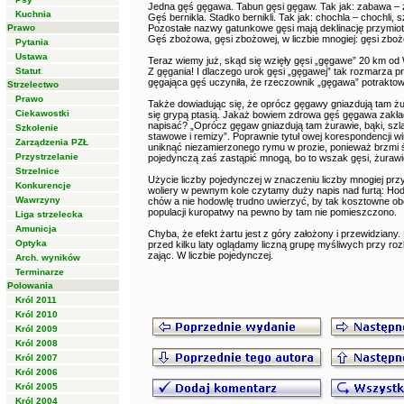
Jedna gęś gęgawa. Tabun gęsi gęgaw. Tak jak: zabawa – z
Kuchnia
Gęś bernikla. Stadko bernikli. Tak jak: chochla – chochli, s
Prawo
Pozostałe nazwy gatunkowe gęsi mają deklinację przymio
Gęś zbożowa, gęsi zbożowej, w liczbie mnogiej: gęsi zboż
Pytania
Ustawa
Teraz wiemy już, skąd się wzięły gęsi „gęgawe” 20 km o
Statut
Z gęgania! I dlaczego urok gęsi „gęgawej” tak rozmarza p
gęgająca gęś uczyniła, że rzeczownik „gęgawa” potraktowa
Strzelectwo
Prawo
Także dowiadując się, że oprócz gęgawy gniazdują tam żur
Ciekawostki
się grypą ptasią. Jakaż bowiem zdrowa gęś gęgawa zakła
napisać? „Oprócz gęgaw gniazdują tam żurawie, bąki, szlam
Szkolenie
stawowe i remizy”. Poprawnie tytuł owej korespondencji 
Zarządzenia PZŁ
uniknąć niezamierzonego rymu w prozie, ponieważ brzmi śm
Przystrzelanie
pojedynczą zaś zastąpić mnogą, bo to wszak gęsi, żurawie
Strzelnice
Użycie liczby pojedynczej w znaczeniu liczby mnogiej prz
Konkurencje
woliery w pewnym kole czytamy duży napis nad furtą: Hod
Wawrzyny
chów a nie hodowlę trudno uwierzyć, by tak kosztowne obej
populacji kuropatwy na pewno by tam nie pomieszczono.
Liga strzelecka
Amunicja
Chyba, że efekt żartu jest z góry założony i przewidzian
Optyka
przed kilku laty oglądamy liczną grupę myśliwych przy roz
zając. W liczbie pojedynczej.
Arch. wyników
Terminarze
Polowania
Król 2011
Król 2010
Król 2009
Król 2008
Król 2007
Król 2006
Król 2005
Król 2004