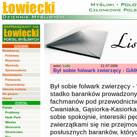
DZIENNIK
Redaktorzy
Felietony
Reportaże
Wywiady
autor:
Lufa
21-07-2006
Był sobie folwark zwierzęcy - GAIK
Sprawozdania
Opowiadania
Polowania
Był sobie folwark zwierzęcy -
Opowiadania
Otwarta trybuna
stadko baranków prowadzony
Na gorąco
Humor
fachmanów pod przewodnictw
PORTAL
Cwaniaka, Gąsiorka-Kasiorka
Forum
Problemy
sobie spokojnie, interesiki pęd
Hyde Park
Wiedza
zwierzątkami się nie przejmo
Akcesoria
posłusznych baranków, który
Strzelectwo
Psy