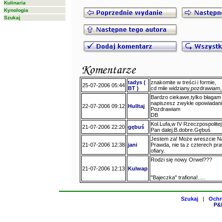
Kulinaria
Kynologia
Szukaj
tadys (
znakomite w treści i formie,
25-07-2006 05:44
BT )
cd mile widziany,pozdrawiam,
Bardzo ciekawe,tylko błagam C
napiszesz zwykłe opowiadani
22-07-2006 09:12
Hulltaj
Pozdrawiam
DB
Kol.Lufa,w IV Rzeczpospolitej
21-07-2006 22:20
gębuś
Pan dalej.B.dobre.Gębuś
Jestem za! Może wreszcie Na
21-07-2006 12:38
jani
Prawda, nie ta z czterech pr
ofiary.
Rodzi się nowy Orwel???
21-07-2006 12:13
Kulwap
"Bajeczka" trafiona!.....
Szukaj
|
Ochr
P&H