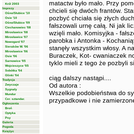
matactw było mało. Przy pom
Król 2003
Imprezy
chcieli się dwóch frantów. S
Ośno/Słubice '10
pozbyć chciała się złych duc
Osie '10
Ośno/Słubice '09
fałszowali urnę całą. Ni jak l
Ciechanowiec '08
wzięli mało. Komisyjka - fał
Mirosławice '08
Mirosławice '07
parobka i Antonka - Kochaniąt
Nowogard '07
stanęły wszystkim włosy. A naj
Sieraków W. '06
Mirosławice '06
Buraczek, Kot- cwaniaczek n
Osie '06
Sarnowice '05
tyklo mieli z tego że pozbyli 
Wojcieszyce '05
Sobótka '04
Glinki '04
ciąg dalszy nastąpi....
Tradycja
Od autora :
Zwyczaje
Sygnały
Wszelkie podobieństwa do sy
Mundur
przypadkowe i nie zamierzone
Cer. sztandar.
Ogłoszenia
Broń
Optyka
Psy
Galeria
Pogoda
Księżyc