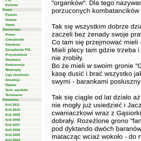
"organków". Dla tego nazywan
Kuchnia
porzuconych kombatancików m
Prawo
Pytania
Ustawa
Tak się wszystkim dobrze dzia
Statut
Strzelectwo
zaczeli bez żenady swoje pra
Prawo
Ciekawostki
Co tam się przejmować mieli - 
Szkolenie
Mieli plecy tam gdzie trzeba i
Zarządzenia PZŁ
Przystrzelanie
nie zrobiły.
Strzelnice
Bo że mieli w swoim gronie 
Konkurencje
Wawrzyny
kasę dusić i brać wszystko jak
Liga strzelecka
swymi - barankami posłuszny
Amunicja
Optyka
Arch. wyników
Terminarze
Tak się ciągle od lat działo a
Polowania
nie mogły już usiedzieć i Jac
Król 2011
Król 2010
cwaniaczkowi wraz z Gąsiorkie
Król 2009
dobrały. Rozeźlone grono "fa
Król 2008
Król 2007
pod dyktando dwóch baranów 
Król 2006
matacząc wciaż wokoło - do n
Król 2005
Król 2004