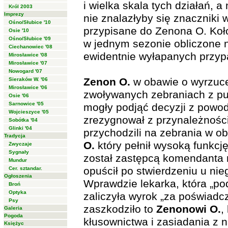
i wielka skala tych działań, 
Król 2003
Imprezy
nie znalazłyby się znaczniki
Ośno/Słubice '10
przypisane do Zenona O. Koło
Osie '10
Ośno/Słubice '09
w jednym sezonie obliczone na
Ciechanowiec '08
ewidentnie wyłapanych przy
Mirosławice '08
Mirosławice '07
Nowogard '07
Zenon O.
w obawie o wyrzucen
Sieraków W. '06
Mirosławice '06
zwoływanych zebraniach z pun
Osie '06
Sarnowice '05
mogły podjąć decyzji z powo
Wojcieszyce '05
zrezygnował z przynależności
Sobótka '04
Glinki '04
przychodzili na zebrania w o
Tradycja
O.
który pełnił wysoką funkcję 
Zwyczaje
Sygnały
został zastępcą komendanta m
Mundur
opuścił po stwierdzeniu u nie
Cer. sztandar.
Ogłoszenia
Wprawdzie lekarka, która „pod
Broń
Optyka
zaliczyła wyrok „za poświadc
Psy
zaszkodziło to
Zenonowi O.
,
Galeria
Pogoda
kłusownictwa i zasiadania z 
Księżyc