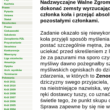
Nadzwyczajne Walne Zgromad
Kuchnia
dokonać zemsty wyrzucając 
Prawo
Pytania
członka koła i przejąć abso
Ustawa
pozostałymi członkami.
Statut
Strzelectwo
Prawo
Ciekawostki
Zadanie okazało się niewykon
Szkolenie
koła przyjęli sposób myśleni
Zarządzenia PZŁ
Przystrzelanie
postać szczególnie mętna, że
Strzelnice
uciekać przed skreśleniem z l
Konkurencje
Wawrzyny
że za pazurami ma sporo czy
Liga strzelecka
myśliwy dawno pożegnałby sz
Amunicja
Optyka
myśliwskich ogniskach do dz
Arch. wyników
Terminarze
zdarzenia, w których to
Zeno
Polowania
dziczyzny swego przyjaciela,
Król 2011
Król 2010
na nieistniejące nazwiska, w
Król 2009
ręki dostawcy tuszy, co uzna
Król 2008
Król 2007
świetle tego, że punkt skupu 
Król 2006
Sprawa zapewne by się nie w
Król 2005
Król 2004