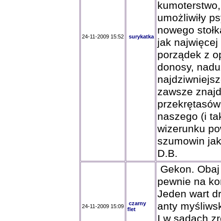
kumoterstwo,
umożliwiły ps
nowego stołk
24-11-2009 15:52
surykatka
jak najwięcej
porządek z o
donosy, nadu
najdziwniejsze
zawsze znajd
przekrętasów
naszego (i t
wizerunku po
szumowin jak 
D.B.
Gekon. Obaj z
pewnie na kor
Jeden wart dr
czarny
anty myśliwsk
24-11-2009 15:09
flet
I w sądach z