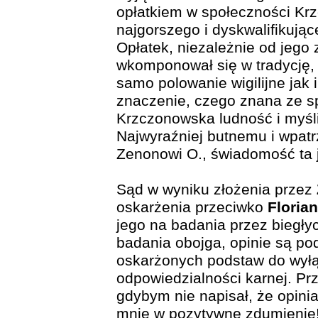
opłatkiem w społeczności Krz
najgorszego i dyskwalifikują
Opłatek, niezależnie od jego
wkomponował się w tradycję, a
samo polowanie wigilijne jak 
znaczenie, czego znana ze s
Krzczonowska ludność i myśli
Najwyraźniej butnemu i wpat
Zenonowi O., świadomość ta j
Sąd w wyniku złożenia przez
oskarżenia przeciwko
Floria
jego na badania przez biegły
badania obojga, opinie są pod
oskarżonych podstaw do wyłą
odpowiedzialności karnej. Pr
gdybym nie napisał, że opini
mnie w pozytywne zdumienie