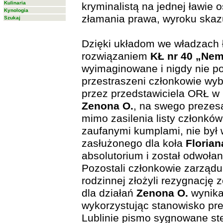
Kulinaria
kryminalistą na jednej ławie
Kynologia
złamania prawa, wyroku skazu
Szukaj
Dzięki układom we władzach ł
rozwiązaniem
KŁ nr 40 „Ne
wyimaginowane i nigdy nie po
przestraszeni członkowie wyb
przez przedstawiciela ORŁ w 
Zenona O.
, na swego prezesa
mimo zasilenia listy członków
zaufanymi kumplami, nie był 
zasłużonego dla koła
Florian
absolutorium i został odwołan
Pozostali członkowie zarządu
rodzinnej złożyli rezygnację 
dla działań
Zenona O.
wynika
wykorzystując stanowisko pr
Lublinie pismo sygnowane st