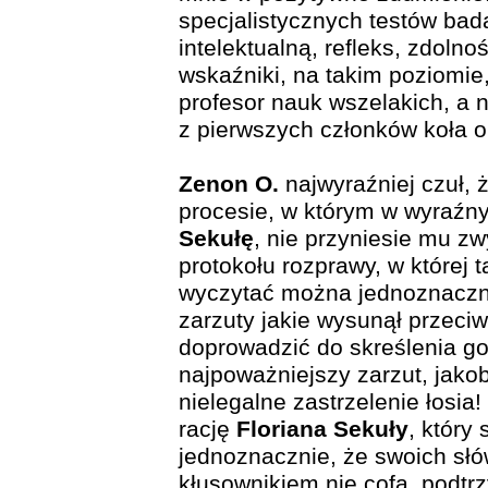
specjalistycznych testów ba
intelektualną, refleks, zdoln
wskaźniki, na takim poziomie
profesor nauk wszelakich, a 
z pierwszych członków koła o
Zenon O.
najwyraźniej czuł, 
procesie, w którym w wyraź
Sekułę
, nie przyniesie mu zw
protokołu rozprawy, w której 
wyczytać można jednoznaczni
zarzuty jakie wysunął przeci
doprowadzić do skreślenia go 
najpoważniejszy zarzut, jako
nielegalne zastrzelenie łosi
rację
Floriana Sekuły
, który 
jednoznacznie, że swoich sł
kłusownikiem nie cofa, podtrz