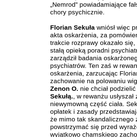
„Nemrod” powiadamiające fałs
chory psychicznie.
Florian Sekuła
wniósł więc 
akta oskarżenia, za pomówie
trakcie rozprawy okazało się
stałą opieką poradni psychia
zarządził badania oskarżone
psychiatrów. Ten zaś w rewa
oskarżenia, zarzucając Flori
zachowanie na polowaniu wigil
Zenon O.
nie chciał podzielić
Sekułą.
, w rewanżu usłyszał
niewymowną część ciała. Seku
opłatek i zasady przedstawia
że mimo tak skandalicznego
powstrzymać się przed wyraż
wyjątkowo chamskiego zacho