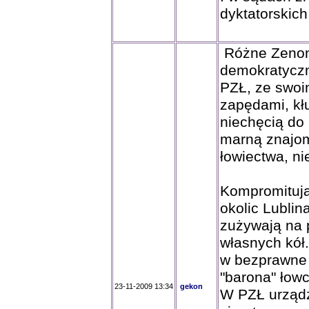
dyktatorskich 
Różne Zenony
demokratyczn
PZŁ, ze swoi
zapędami, k
niechęcią do 
marną znajom
łowiectwa, ni
Kompromitują
okolic Lublina
zużywają na 
własnych kół
w bezprawne 
"barona" łow
23-11-2009 13:34
gekon
W PZŁ urządz