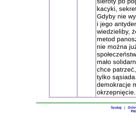
sieroty po p
kacyki, sekre
Gdyby nie wy
i jego antyd
wiedzieliby, 
metod panosz
nie można ju
społeczeństw
mało solidar
chce patrzeć,
tylko sąsiada
demokracje m
okrzepnięcie.
Szukaj
|
Ochr
P&H