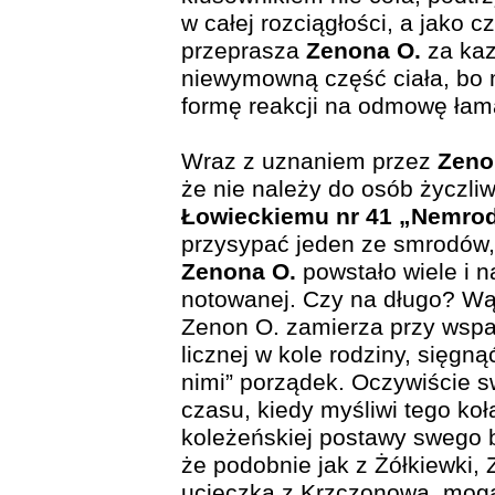
w całej rozciągłości, a jako 
przeprasza
Zenona O.
za kaz
niewymowną część ciała, bo 
formę reakcji na odmowę łama
Wraz z uznaniem przez
Zeno
że nie należy do osób życzli
Łowieckiemu nr 41 „Nemro
przysypać jeden ze smrodów,
Zenona O.
powstało wiele i na
notowanej. Czy na długo? Wą
Zenon O. zamierza przy wspar
licznej w kole rodziny, sięgną
nimi” porządek. Oczywiście s
czasu, kiedy myśliwi tego koł
koleżeńskiej postawy swego b
że podobnie jak z Żółkiewki,
ucieczką z Krzczonowa, mogą