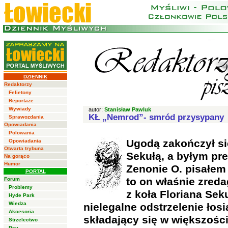
DZIENNIK
Redaktorzy
Felietony
Reportaże
Wywiady
autor:
Stanisław Pawluk
KŁ „Nemrod”- smród przysypany
Sprawozdania
Opowiadania
Polowania
Ugodą zakończył si
Opowiadania
Otwarta trybuna
Sekułą, a byłym pr
Na gorąco
Humor
Zenonie O. pisałem 
PORTAL
to on właśnie zred
Forum
Problemy
z koła Floriana Seku
Hyde Park
Wiedza
nielegalne odstrzelenie łos
Akcesoria
składający się w większośc
Strzelectwo
Psy