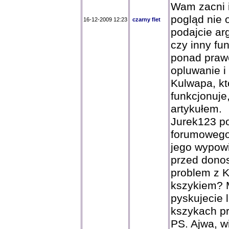
Wam zacni i
pogląd nie 
16-12-2009 12:23
czarny flet
podajcie a
czy inny fu
ponad prawe
opluwanie i
Kulwapa, kt
funkcjonuje,
artykułem.
Jurek123 po
forumowego
jego wypowi
przed dono
problem z 
kszykiem? 
pyskujecie 
kszykach pr
PS. Ajwa, w