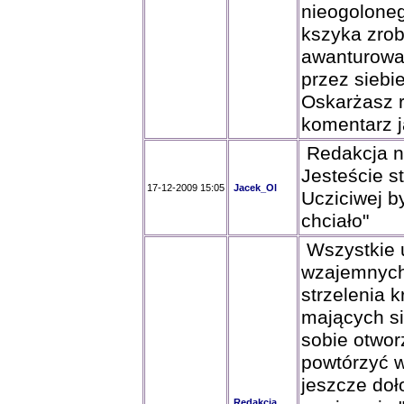
nieogoloneg
kszyka zrob
awanturowa
przez siebi
Oskarżasz r
komentarz ja
Redakcja ni
Jesteście st
17-12-2009 15:05
Jacek_Ol
Ucziciwej b
chciało"
Wszystkie u
wzajemnych
strzelenia k
mających si
sobie otwor
powtórzyć w
jeszcze doł
Redakcja