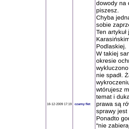
dowody na o
piszesz.
Chyba jedna
sobie zaprz
Ten artykuł
Karasińskim
Podlaskiej.
W takiej sam
okresie oc
wykluczono 
nie spadł. Ż
wykroczeniu
wtórujesz 
temat i duk
prawa są ró
16-12-2009 17:19
czarny flet
sprawy jest 
Ponadto god
"nie zabieraj