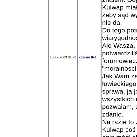
Kulwap miał
żeby sąd w
nie da.
Do tego po
wiarygodnoś
Ale Wasza, j
potwierdzili
16-12-2009 01:23
czarny flet
forumowiecz
"moralności
Jak Wam za
łowieckieg
sprawa, ja 
wszystkich
pozwalam, 
zdanie.
Na razie to
Kulwap coś c