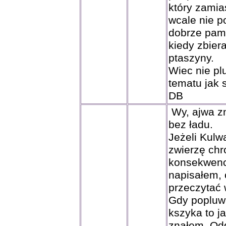
który zamias
wcale nie p
dobrze pam
kiedy zbiera
ptaszyny.
Wiec nie pl
tematu jak 
DB
Wy, ajwa zn
bez ładu.
Jeżeli Kulwa
zwierzę chr
konsekwencj
napisałem, 
przeczytać 
Gdy popluw
kszyka to j
znałem. Odg