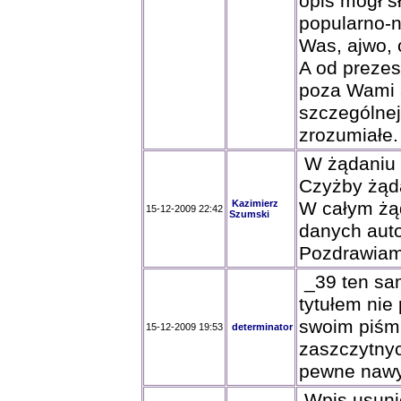
opis mógł s
popularno-
Was, ajwo, 
A od preze
poza Wami 
szczególnej
zrozumiałe.
W żądaniu n
Czyżby żąda
Kazimierz
W całym żąd
15-12-2009 22:42
Szumski
danych auto
Pozdrawia
_39 ten sa
tytułem nie
swoim piśmi
15-12-2009 19:53
determinator
zaszczytnyc
pewne nawyk
Wpis usunię