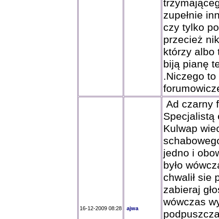
trzymająceg
zupełnie inne
czy tylko p
przecież ni
którzy albo
biją pianę 
.Niczego to
forumowicz
Ad czarny f
Specjalistą
Kulwap wiec
schabowego 
jedno i obo
było wówcz
chwalił sie
zabieraj gło
wówczas wyg
16-12-2009 08:28
ajwa
podpuszcza