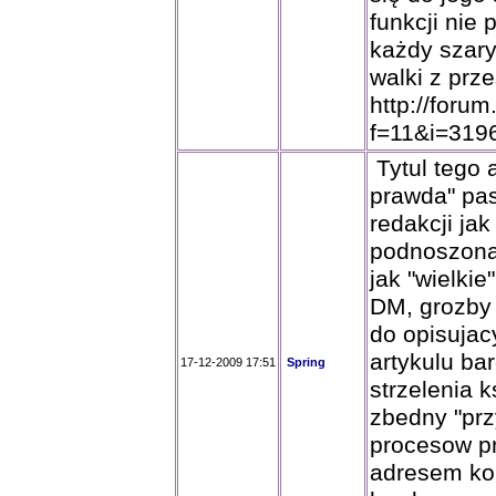
funkcji nie 
każdy szary
walki z prz
http://forum
f=11&i=319
Tytul tego a
prawda" pas
redakcji jak
podnoszona w
jak "wielki
DM, grozby
do opisujac
artykulu ba
17-12-2009 17:51
Spring
strzelenia k
zbedny "prz
procesow pr
adresem ko