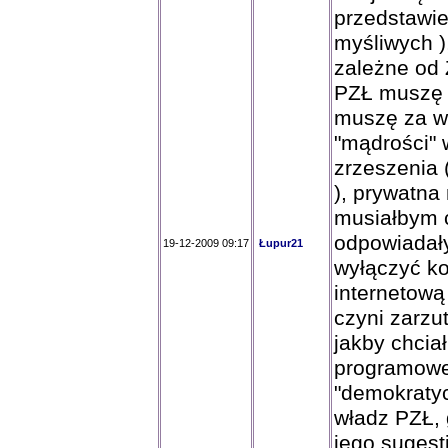
przedstawi
myśliwych )
zależne od 
PZŁ muszę 
muszę za wł
"mądrości"
zrzeszenia 
), prywatna
musiałbym c
odpowiadały
19-12-2009 09:17
Łupur21
wyłączyć ko
internetową
czyni zarzut
jakby chciał
programowej
"demokraty
władz PZŁ,
jego sugest