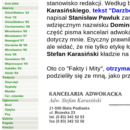
stanowisko redakcji. Według 
Król 2003
Imprezy
Karasińskiego
,
tekst "Darzb
Ośno/Słubice '10
napisał
Stanisław Pawluk
zam
Osie '10
Ośno/Słubice '09
wdzięcznym nazwisku
Domin
Ciechanowiec '08
część pisma kancelari adwok
Mirosławice '08
Mirosławice '07
dotyczy mnie. Etyczny prawni
Nowogard '07
ale widać, że nie tylko etykę 
Sieraków W. '06
Mirosławice '06
Stefan Karasiński
kładzie na 
Osie '06
Sarnowice '05
Wojcieszyce '05
Oto co "Fakty i Mity",
otrzyma
Sobótka '04
Glinki '04
podzieliły się ze mną, jako p
Tradycja
Zwyczaje
Sygnały
Mundur
Cer. sztandar.
Ogłoszenia
Broń
Optyka
Psy
Galeria
Pogoda
Księżyc