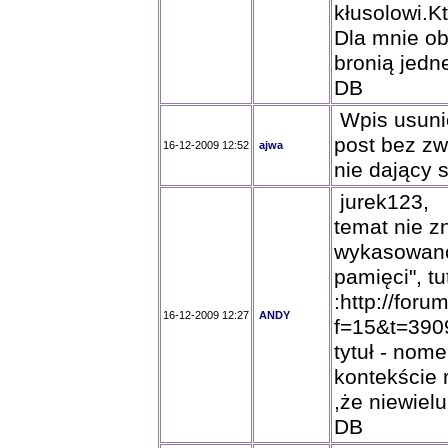
kłusolowi.K
Dla mnie oba
bronią jedn
DB
Wpis usunię
post bez zw
16-12-2009 12:52
ajwa
nie dający 
jurek123,
temat nie zn
wykasowano 
pamięci", tu
:http://foru
16-12-2009 12:27
ANDY
f=15&t=390
tytuł - nom
kontekście 
,że niewielu 
DB