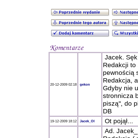
Jacek. Sęk 
Redakcji to
pewnością s
Redakcja, a 
20-12-2009 02:18
gekon
Gdyby nie u
stronnicza b
piszą", do p
DB
Ot pojął...
19-12-2009 18:12
Jacek_Ol
Ad. Jacek_O