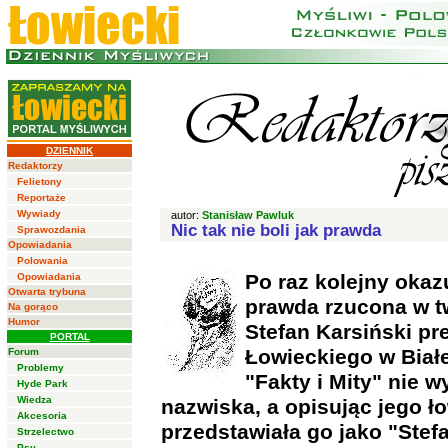
DZIENNIK
Redaktorzy
Felietony
Reportaże
Wywiady
autor:
Stanisław Pawluk
Nic tak nie boli jak prawda
Sprawozdania
Opowiadania
Polowania
Po raz kolejny okazuj
Opowiadania
Otwarta trybuna
prawda rzucona w tw
Na gorąco
Humor
Stefan Karsiński p
PORTAL
Łowieckiego w Białe
Forum
Problemy
"Fakty i Mity" nie w
Hyde Park
Wiedza
nazwiska, a opisując jego ł
Akcesoria
przedstawiała go jako "Stef
Strzelectwo
Psy