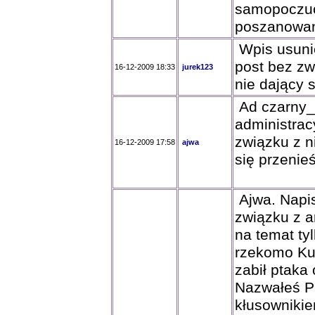
samopoczuci
poszanowan
Wpis usunię
post bez zw
16-12-2009 18:33
jurek123
nie dający 
Ad czarny_f
administrac
związku z n
16-12-2009 17:58
ajwa
się przenie
Ajwa. Napi
związku z a
na temat ty
rzekomo Kul
zabił ptaka
Nazwałeś P
kłusownikie