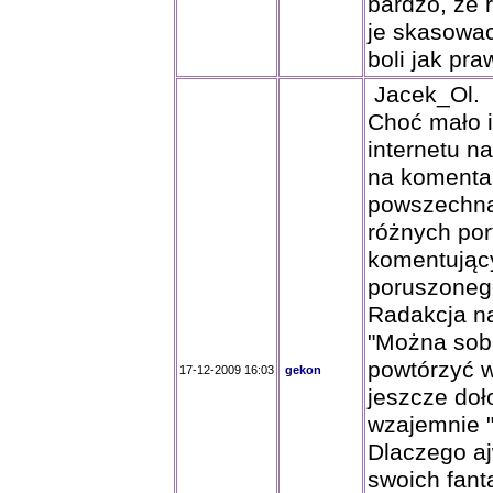
bardzo, ze 
je skasowac
boli jak pra
Jacek_Ol.
Choć mało 
internetu na
na komenta
powszechna
różnych por
komentujący
poruszonego
Radakcja na
"Można sobi
powtórzyć w
17-12-2009 16:03
gekon
jeszcze doł
wzajemnie 
Dlaczego a
swoich fant