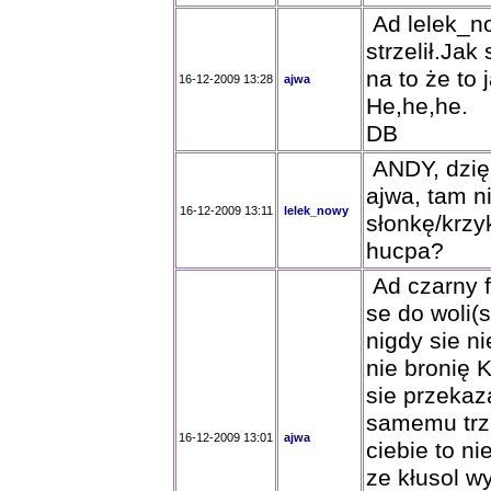
Ad lelek_no
strzelił.Jak
na to że to 
16-12-2009 13:28
ajwa
He,he,he.
DB
ANDY, dzięk
ajwa, tam n
16-12-2009 13:11
lelek_nowy
słonkę/krzyk
hucpa?
Ad czarny f
se do woli(
nigdy sie n
nie bronię 
sie przekaz
samemu trz
16-12-2009 13:01
ajwa
ciebie to ni
ze kłusol w