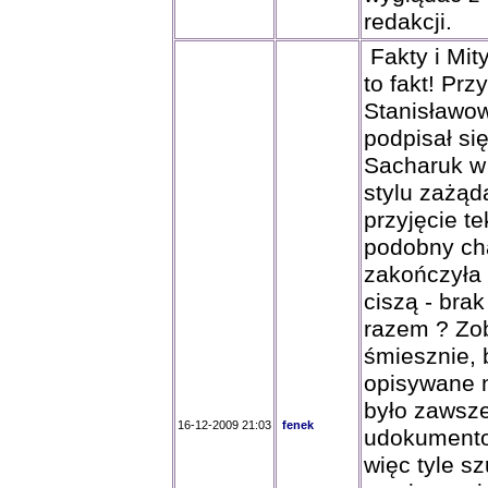
redakcji.
Fakty i Mit
to fakt! Pr
Stanisławow
podpisał si
Sacharuk w
stylu zażąd
przyjęcie t
podobny ch
zakończyła 
ciszą - bra
razem ? Zo
śmiesznie, 
opisywane n
było zawsze
16-12-2009 21:03
fenek
udokumento
więc tyle s