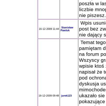
poszła w las
liczbie mno
nie piszesz.
Wpis usunię
Stanisław
post bez zw
16-12-2009 11:44
Pawluk
nie dający 
Temat tego
pamiętam do
na forum po
Wszyscy gra
wpisie ktoś
napisał że 
pod ochroną
dyskusja us
mimochodem
ukazało sie
16-12-2009 09:48
jurek123
pokazujące 