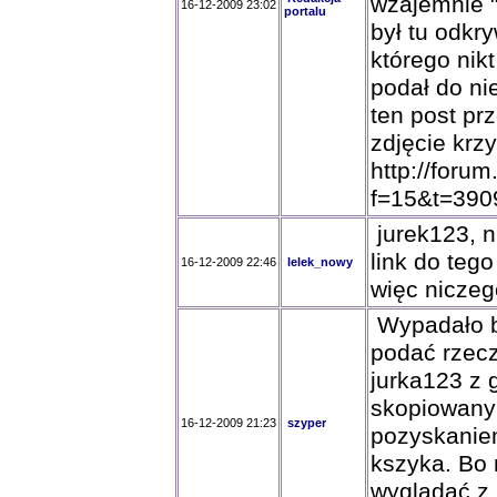
wzajemnie "
16-12-2009 23:02
portalu
był tu odkry
którego nik
podał do ni
ten post pr
zdjęcie krzy
http://forum
f=15&t=390
jurek123, 
link do teg
16-12-2009 22:46
lelek_nowy
więc niczeg
Wypadało b
podać rzecz
jurka123 z 
skopiowany
16-12-2009 21:23
szyper
pozyskaniem
kszyka. Bo 
wyglądać z 