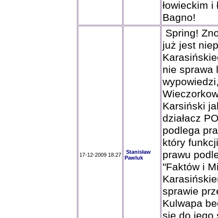
łowieckim i
Bagno!
Spring! Zn
już jest ni
Karasińskieg
nie sprawa 
wypowiedzi,
Wieczorkows
Karsiński j
działacz PO 
podlega pr
który funkc
Stanisław
prawu podle
17-12-2009 18:27
Pawluk
"Faktów i M
Karasińskie
sprawie prz
Kulwapa bed
się do jego