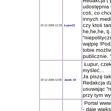
Redakcja ( 
udostępnia 
coś, co chc
innych medi
czy ktoś ta
19-12-2009 12:29
Łupur21
he,he,he, tj
"niepolitycz
wątpię !Pod
tobie możli
publicznie.
Łupur, cze
myśleć...
Ja piszę tak
19-12-2009 12:05
Jacek_Ol
Redakcja dz
usuwając "n
przy tym wy
Portal www.
- daje więk