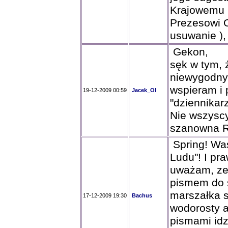
Krajowemu l
Prezesowi O
usuwanie ),
Gekon,
sęk w tym, 
niewygodnyc
wspieram i 
19-12-2009 00:59
Jacek_Ol
"dziennikarz
Nie wszyscy
szanowna R
Spring! Was
Ludu"! I pra
uważam, ze 
pismem do 
marszałka s
17-12-2009 19:30
Bachus
wodorosty a
pismami idz