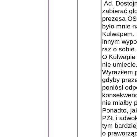
Ad. Dostojn
zabierać gł
prezesa OSŁ
było mnie n
Kulwapem. N
innym wypow
raz o sobie.
O Kulwapie 
nie umiecie
Wyraziłem p
gdyby preze
poniósł odp
konsekwencj
nie miałby 
Ponadto, ja
PZŁ i adwok
tym bardzie
o praworzą