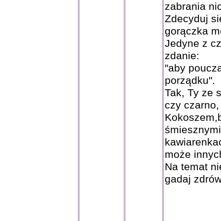
zabrania ni
Zdecyduj si
gorączka mo
Jedyne z c
zdanie:
"aby poucz
porządku".
Tak, Ty ze 
czy czarno,
Kokoszem,b
śmiesznymi
kawiarenkac
może innyc
Na temat ni
gadaj zdrów