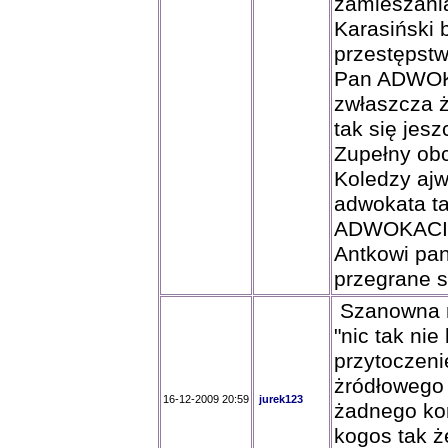
zamieszania
Karasiński 
przestępstwo
Pan ADWOKA
zwłaszcza 
tak się jes
Zupełny obc
Koledzy ajw
adwokata ta
ADWOKACIE!
Antkowi pan
przegrane s
Szanowna r
"nic tak ni
przytoczeni
żródłowego
16-12-2009 20:59
jurek123
żadnego kom
kogos tak ż