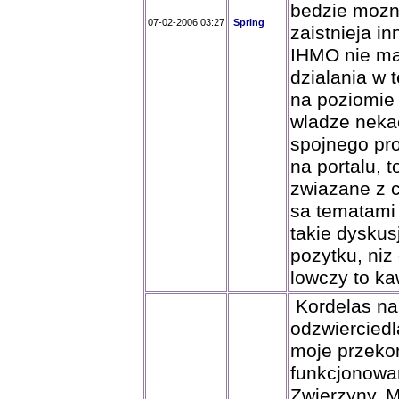
bedzie mozn
07-02-2006 03:27
Spring
zaistnieja in
IHMO nie ma
dzialania w 
na poziomie 
wladze neka
spojnego pr
na portalu, t
zwiazane z 
sa tematami
takie dyskus
pozytku, niz
lowczy to kaw
Kordelas na
odzwierciedl
moje przeko
funkcjonowa
Zwierzyny. 