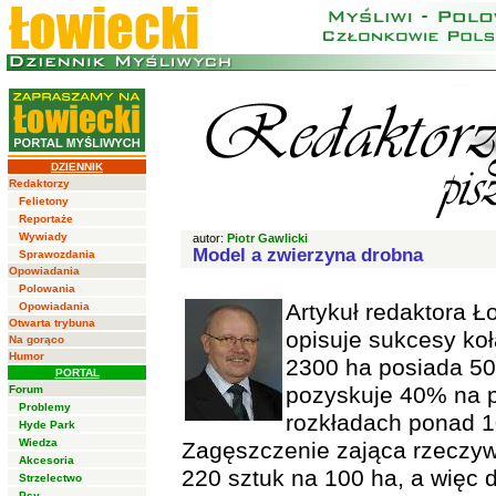
DZIENNIK
Redaktorzy
Felietony
Reportaże
Wywiady
autor:
Piotr Gawlicki
Model a zwierzyna drobna
Sprawozdania
Opowiadania
Polowania
Artykuł redaktora Ł
Opowiadania
Otwarta trybuna
opisuje sukcesy koła
Na gorąco
Humor
2300 ha posiada 50
PORTAL
pozyskuje 40% na p
Forum
Problemy
rozkładach ponad 1
Hyde Park
Wiedza
Zagęszczenie zająca rzeczyw
Akcesoria
220 sztuk na 100 ha, a więc d
Strzelectwo
Psy