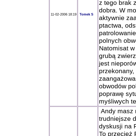
z tego brak 
dobra. W mo
11-02-2006 18:19
Tomek S
aktywnie za
ptactwa, ods
patrolowanie
polnych obw
Natomisat w
grubą zwier
jest nieporó
przekonany, 
zaangażowan
obwodów pol
poprawę sytu
myśliwych te
Andy masz r
trudniejsze 
dyskusji na 
To przecież 