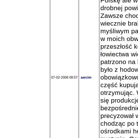
Polskę ale 
drobnej pow
Zawsze chodz
wiecznie bra
myśliwym pa
w moich ob
przeszłość 
łowiectwa wie
patrzono na k
było z hodow
obowiązkowo
07-02-2006 08:57
aarcim
część kupują
otrzymując. 
się produkcj
bezpośrednie
precyzował w
chodząc po 
ośrodkami ho