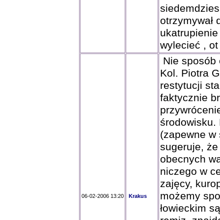
siedemdziesi
otrzymywał 
ukatrupieni
wylecieć , ot
Nie sposób 
Kol. Piotra
restytucji s
faktycznie b
przywróceni
środowisku. 
(zapewne w s
sugeruje, że
obecnych wa
niczego w c
zajęcy, kuro
możemy spor
06-02-2006 13:20
Krakus
łowieckim są