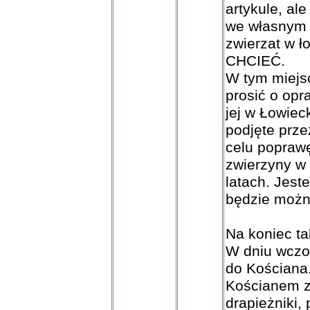
artykule, al
we własnym 
zwierzat w ł
CHCIEĆ.
W tym miejs
prosić o opr
jej w Łowie
podjęte prze
celu popraw
zwierzyny w 
latach. Jes
będzie możn
Na koniec ta
W dniu wczo
do Kościana.
Kościanem z
drapieżniki,