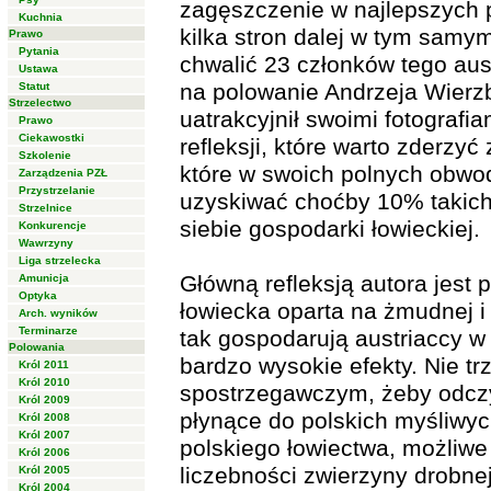
zagęszczenie w najlepszych 
Kuchnia
kilka stron dalej w tym sam
Prawo
Pytania
chwalić 23 członków tego aust
Ustawa
na polowanie Andrzeja Wierzb
Statut
Strzelectwo
uatrakcyjnił swoimi fotografia
Prawo
Ciekawostki
refleksji, które warto zderzyć
Szkolenie
które w swoich polnych obwod
Zarządzenia PZŁ
Przystrzelanie
uzyskiwać choćby 10% takich
Strzelnice
siebie gospodarki łowieckiej.
Konkurencje
Wawrzyny
Liga strzelecka
Główną refleksją autora jest
Amunicja
Optyka
łowiecka oparta na żmudnej i
Arch. wyników
Terminarze
tak gospodarują austriaccy 
Polowania
bardzo wysokie efekty. Nie tr
Król 2011
Król 2010
spostrzegawczym, żeby odczyta
Król 2009
płynące do polskich myśliwyc
Król 2008
Król 2007
polskiego łowiectwa, możliwe
Król 2006
liczebności zwierzyny drobnej
Król 2005
Król 2004