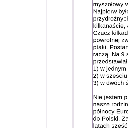
myszołowy wł
Najpierw był
przydrożnyc
kilkanaście,
Czacz kilkad
powrotnej z
ptaki. Posta
raczą. Na 9
przedstawiało
1) w jednym 
2) w sześc
3) w dwóch 
Nie jestem pe
nasze rodzim
północy Euro
do Polski. Z
latach sześć