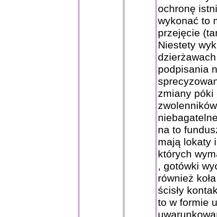
ochronę istn
wykonać to 
przejęcie (t
Niestety wyk
dzierżawach
podpisania 
sprecyzowan
zmiany póki 
zwolenników
niebagatelne
na to fundusz
mają lokaty i
których wym
, gotówki wy
również koła
ścisły konta
to w formie
uwarunkowań