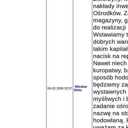
nakłady inwe
Ośrodków. Z
magazyny, gr
do realizacji
Wstawiamy t
dobrych war
takim kapit
nacisk na re
Nawet niech
kuropatwy, ba
sposób hodow
będziemy za
Wiesław
06-02-2006 20:37
Nitka
wystawnych 
myśliwych i 
zadanie ośro
nazwę na st
hodowlaną. 
uważam za 