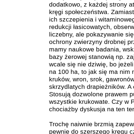
dodatkowo, z każdej strony 
kręgi społeczeństwa. Zamiast
ich szczepienia i witaminow
redukcji łasicowatych, obserw
liczebny, ale pokazywanie si
ochrony zwierzyny drobnej pr
mamy naukowe badania, wskaz
bazy żerowej stanowią np. z
wcale się nie dziwię, bo jeż
na 100 ha, to jak się ma nim n
kruków, wron, srok, gawronów
skrzydlatych drapieżników. A 
Stosują dozwolone prawem puła
wszystkie krukowate. Czy w P
chociażby dyskusja na ten t
Trochę naiwnie brzmią zapew
pewnie do szerszego kręgu czy