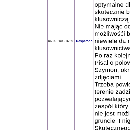
optymalne dl
skutecznie b
kłusowniczą 
Nie mając o
możliwośći b
niewiele da 
06-02-2006 16:39
Desperado
kłusownictwa
Po raz kolejn
Pisał o polo
Szymon, okr
zdjęciami.
Trzeba powie
terenie zadz
pozwalającyc
zespół któr
nie jest moż
gruncie. I ni
Skutecznego