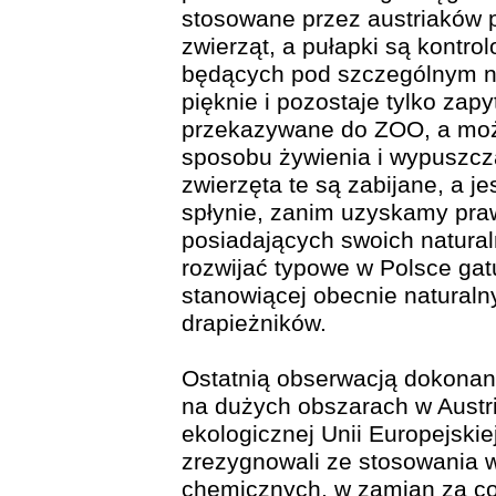
stosowane przez austriaków pu
zwierząt, a pułapki są kontr
będących pod szczególnym n
pięknie i pozostaje tylko zap
przekazywane do ZOO, a mo
sposobu żywienia i wypuszcz
zwierzęta te są zabijane, a 
spłynie, zanim uzyskamy praw
posiadających swoich natural
rozwijać typowe w Polsce gat
stanowiącej obecnie naturaln
drapieżników.
Ostatnią obserwacją dokonaną
na dużych obszarach w Austrii,
ekologicznej Unii Europejskiej
zrezygnowali ze stosowania 
chemicznych, w zamian za co