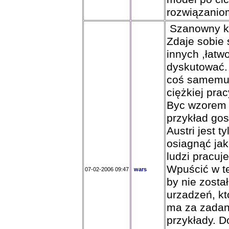
rozwiązanio
Szanowny ko
Zdaje sobie 
innych ,łatwo
dyskutować. 
coś samemu 
ciężkiej pra
Byc wzorem 
przykład go
Austri jest 
osiagnąć ja
ludzi pracuj
Wpuścić w te
07-02-2006 09:47
wars
by nie został
urzadzeń, kt
ma za zadan
przykłady. D