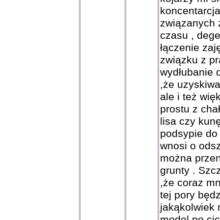
koncentarcja
związanych 
czasu , dege
łączenie za
związku z pr
wydłubanie 
,że uzyskiw
ale i też wi
prostu z cha
lisa czy kun
podsypie do 
wnosi o odsz
można przeni
grunty . Szc
,że coraz mn
tej pory będ
jakąkolwiek
model po cic