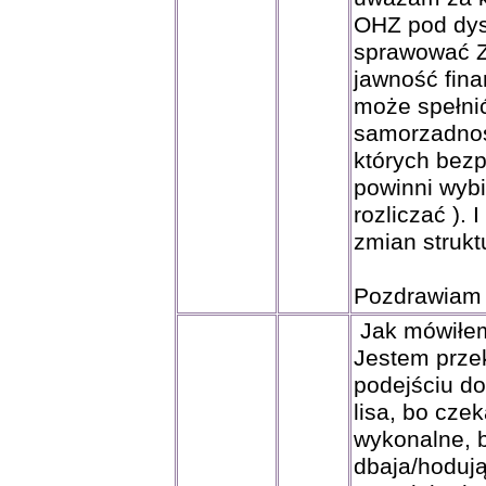
OHZ pod dys
sprawować Z
jawność fin
może spełnić
samorzadnoś
których bez
powinni wybi
rozliczać ). 
zmian struk
Pozdrawiam 
Jak mówiłem 
Jestem prze
podejściu do
lisa, bo czek
wykonalne, b
dbaja/hodują