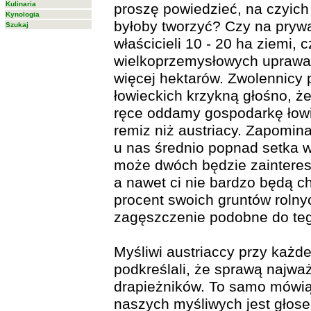
Kulinaria
proszę powiedzieć, na czyich
Kynologia
byłoby tworzyć? Czy na pryw
Szukaj
właścicieli 10 - 20 ha ziemi,
wielkoprzemysłowych uprawac
więcej hektarów. Zwolennicy
łowieckich krzykną głośno, że
ręce oddamy gospodarkę łowi
remiz niż austriacy. Zapomina
u nas średnio popnad setka wł
może dwóch będzie zaintere
a nawet ci nie bardzo będą c
procent swoich gruntów rolny
zagęszczenie podobne do teg
Myśliwi austriaccy przy każd
podkreślali, że sprawą najważ
drapieżników. To samo mówią 
naszych myśliwych jest głos