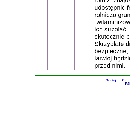
remiz, znajd
udostępnić f
rolniczo grun
„witaminizow
ich strzelać,
skutecznie p
Skrzydlate d
bezpieczne, 
łatwiej będz
przed nimi.
Szukaj
|
Ochr
P&H