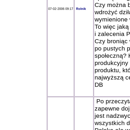
Czy można b
07-02-2006 09:17
Rolnik
wdrożyć dzi
wymienione 
To więc jaką
i zalecenia 
Czy broniąc
po pustych 
społeczną? 
produkcyjny p
produktu, kt
najwyższą ce
DB
Po przeczyt
zapewne doj
jest nadzwyc
wszystkich d