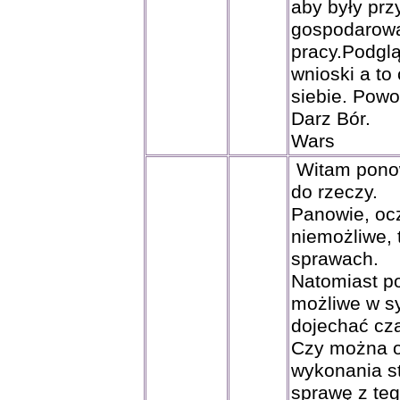
aby były prz
gospodarowa
pracy.Podgl
wnioski a to
siebie. Powo
Darz Bór.
Wars
Witam ponown
do rzeczy.
Panowie, ocz
niemożliwe, 
sprawach.
Natomiast po
możliwe w sy
dojechać cza
Czy można o
wykonania s
sprawę z teg