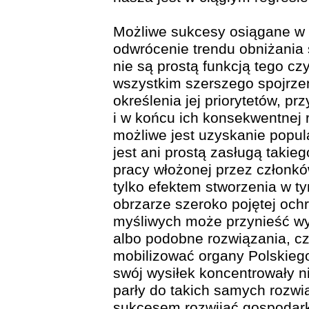
Możliwe sukcesy osiągane w 
odwrócenie trendu obniżania 
nie są prostą funkcją tego cz
wszystkim szerszego spojrzen
określenia jej priorytetów, p
i w końcu ich konsekwentnej re
możliwe jest uzyskanie popul
jest ani prostą zasługą takieg
pracy włożonej przez członkó
tylko efektem stworzenia w t
obrzarze szeroko pojętej och
myśliwych może przynieść wym
albo podobne rozwiązania, cz
mobilizować organy Polskieg
swój wysiłek koncentrowały ni
parły do takich samych rozwią
sukcesem rozwijać gospodark