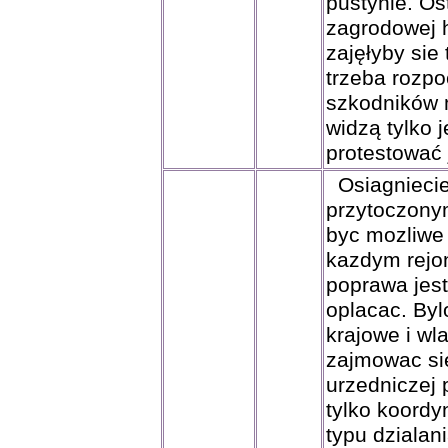
pustynie. Os
zagrodowej 
zajęłyby si
trzeba rozpo
szkodników 
widzą tylko 
protestować 
Osiagniecie 
przytoczonym
byc mozliwe 
kazdym rejon
poprawa jest
oplacac. Byl
krajowe i w
zajmowac si
urzedniczej 
tylko koordy
typu dzialan