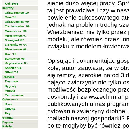
siebie dużo więcej pracy. Spr
Król 2003
Imprezy
ta jest prawdziwa i czy w nasz
Ośno/Słubice '10
powielenie sukcesów tego aus
Osie '10
Ośno/Słubice '09
jednak na problem trochę sze
Ciechanowiec '08
Wierzbieniec, nie tylko przez
Mirosławice '08
Mirosławice '07
modelu, ale również przez i
Nowogard '07
związku z modelem łowiectwa
Sieraków W. '06
Mirosławice '06
Osie '06
Sarnowice '05
Opisując i dokumentując gos
Wojcieszyce '05
kole, autor zauważa, że w ob
Sobótka '04
Glinki '04
się remizy, szerokie na od 3 
Tradycja
dające zwierzynie nie tylko o
Zwyczaje
Sygnały
możliwość bezpiecznego prze
Mundur
doskonały i ze wszech miar 
Cer. sztandar.
Ogłoszenia
publikowanych u nas progra
Broń
Optyka
bytowania zwierzyny drobnej.
Psy
realiach naszej gospodarki? 
Galeria
Pogoda
bo te mogłyby być również po
Księżyc