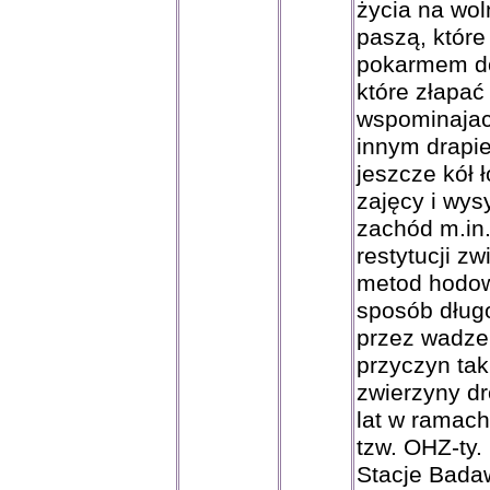
życia na wol
paszą, które
pokarmem do
które złapać
wspominajac 
innym drapi
jeszcze kół 
zajęcy i wys
zachód m.in. 
restytucji z
metod hodow
sposób dług
przez wadze 
przyczyn tak 
zwierzyny dr
lat w ramach
tzw. OHZ-ty
Stacje Bada