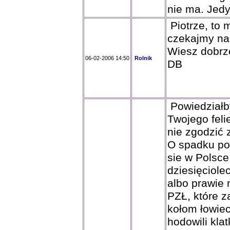
nie ma. Jedy
Piotrze, to 
czekajmy na
Wiesz dobrz
06-02-2006 14:50
Rolnik
DB
Powiedziałby
Twojego feli
nie zgodzić 
O spadku po
sie w Polsce 
dziesięciolec
albo prawie 
PZŁ, które z
kołom łowiec
hodowili kla