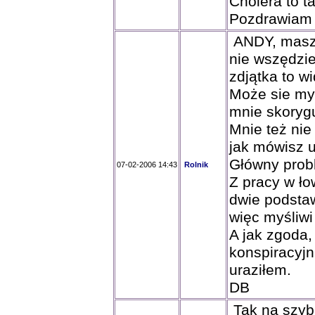
Cholera to ta
Pozdrawiam
ANDY, masz 
nie wszędzie
zdjątka to w
Może sie myl
mnie skorygu
Mnie też nie
jak mówisz u
Główny prob
07-02-2006 14:43
Rolnik
Z pracy w ło
dwie podsta
więc myśliwi 
A jak zgoda,
konspiracyjn
uraziłem.
DB
Tak na szyb