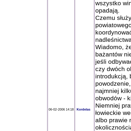
wszystko wi
opadają.
Czemu służy
powiatowego
koordynować
nadleśnictw
Wiadomo, że 
bażantów ni
jeśli odbywa
czy dwóch o
introdukcją,
powodzenie,
najmniej kil
obwodów - ki
Niemniej pra
06-02-2006 14:18
Kordelas
łowieckie we
albo prawie 
okoliczności