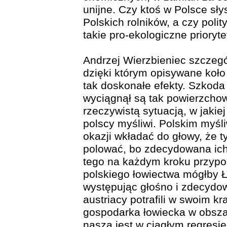
unijne. Czy ktoś w Polsce sły
Polskich rolników, a czy pol
takie pro-ekologiczne prioryte
Andrzej Wierzbieniec szczeg
dzięki którym opisywane koło
tak doskonałe efekty. Szkoda 
wyciągnął są tak powierzchow
rzeczywistą sytuacją, w jaki
polscy myśliwi. Polskim myśl
okazji wkładać do głowy, że 
polować, bo zdecydowana ich l
tego na każdym kroku przypom
polskiego łowiectwa mógłby Ł
występując głośno i zdecydo
austriacy potrafili w swoim k
gospodarka łowiecka w obszar
nasza jest w ciągłym regresie