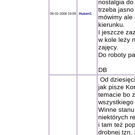
nostalgia do
trzeba jasno
06-02-2006 19:09
Hubert1
mówimy ale 
kierunku.
I jeszcze za
w kole leży 
zajęcy.
Do roboty p
DB
Od dziesięcio
jak pisze Kor
temacie bo z
wszystkiego 
Winne stanu
niektórych r
i tam też po
drobnej tzn.