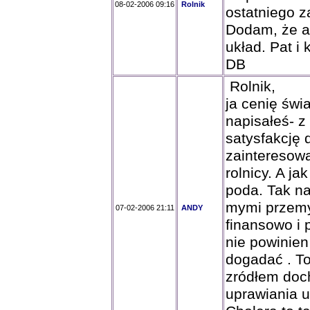
08-02-2006 09:16
Rolnik
ostatniego z
Dodam, że a
układ. Pat i 
DB
Rolnik,
ja cenię świ
napisałeś- z
satysfakcję
zainteresowa
rolnicy. A j
poda. Tak na
mymi przemy
07-02-2006 21:11
ANDY
finansowo i 
nie powinien
dogadać . To
zródłem doch
uprawiania u