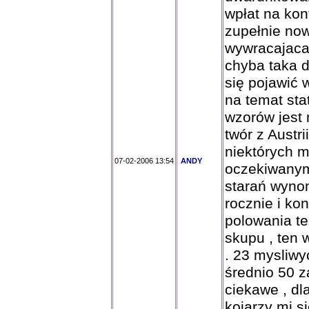
wpłat na kon
zupełnie now
wywracajaca 
chyba taka d
się pojawić
na temat sta
wzorów jest 
twór z Austri
niektórych m
07-02-2006 13:54
ANDY
oczekiwanym 
starań wyno
rocznie i ko
polowania te
skupu , ten 
. 23 mysliwy
średnio 50 z
ciekawe , dl
kojarzy mi s