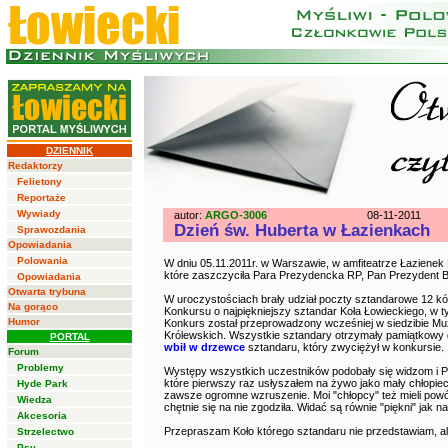
DZIENNIK
Redaktorzy
Felietony
Reportaże
Wywiady
autor:
ARGO-3006
08-11-2011
Dzień św. Huberta w Łazienkach
Sprawozdania
Opowiadania
Polowania
W dniu 05.11.2011r. w Warszawie, w amfiteatrze Łazienek
które zaszczyciła Para Prezydencka RP, Pan Prezydent
Opowiadania
Otwarta trybuna
W uroczystościach brały udział poczty sztandarowe 12 kó
Na gorąco
Konkursu o najpiękniejszy sztandar Koła Łowieckiego, w 
Humor
Konkurs został przeprowadzony wcześniej w siedzibie Mu
Królewskich. Wszystkie sztandary otrzymały pamiątkowy 
PORTAL
wbił w drzewce
sztandaru, który zwyciężył w konkursie.
Forum
Problemy
Występy wszystkich uczestników podobały się widzom i 
które pierwszy raz usłyszałem na żywo jako mały chłopie
Hyde Park
zawsze ogromne wzruszenie. Moi "chłopcy" też mieli powód
Wiedza
chętnie się na nie zgodziła. Widać są równie "piękni" jak 
Akcesoria
Przepraszam Koło którego sztandaru nie przedstawiam, ale
Strzelectwo
Psy