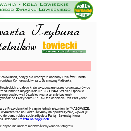
 Królewskich, odbyły sie uroczyste obchody Dnia św.Huberta,
 Bronisław Komorowski wraz z Szanowną Małżonką.
ł łowieckich z całego kraju wytypowane przez organizatorów do
tym sztandar z mojego Koła Nr 3 SŁONKA Strzelce Opolskie.
zeum Łowiectwa i Jeździectwa na terenie Łazienek
gwóźdź od Prezydenta RP. Taki też osobiście Pan Prezydent
Parze Prezydenckiej. Na mnie jednak niezmiennie "MAZOWSZE,
c w Amfiteatrze na Górze św.Anny na opolszczyźnie, wywołuje
 do dumy robiąc sobie zdjęcie z Panią I.Szymalą, która
nasz sztandar.
Reszta na zdjęciach
.
 chyba nie miałem możliwości wykonania fotografii.