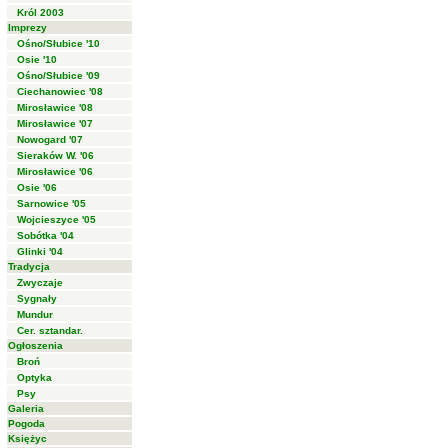
Król 2003
Imprezy
Ośno/Słubice '10
Osie '10
Ośno/Słubice '09
Ciechanowiec '08
Mirosławice '08
Mirosławice '07
Nowogard '07
Sieraków W. '06
Mirosławice '06
Osie '06
Sarnowice '05
Wojcieszyce '05
Sobótka '04
Glinki '04
Tradycja
Zwyczaje
Sygnały
Mundur
Cer. sztandar.
Ogłoszenia
Broń
Optyka
Psy
Galeria
Pogoda
Księżyc